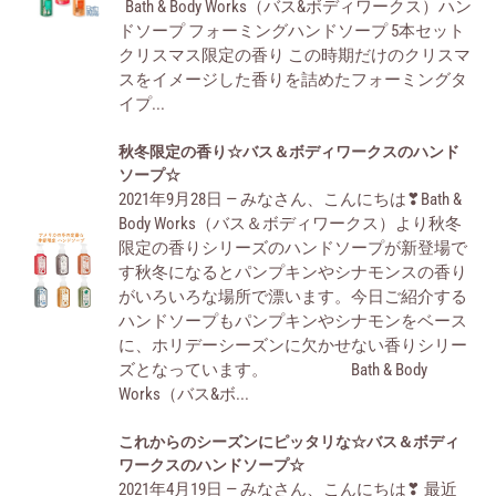
Bath & Body Works（バス&ボディワークス）ハン
ズ
ン
ドソープ フォーミングハンドソープ 5本セット
ン
ド
クリスマス限定の香り この時期だけのクリスマ
限
ボ
スをイメージした香りを詰めたフォーミングタ
定
デ
イプ...
☆
ィ
バ
ー
秋
秋冬限定の香り☆バス＆ボディワークスのハンド
ス
ワ
冬
ソープ☆
＆
ー
2021年9月28日 — みなさん、こんにちは❣Bath &
限
ボ
ク
Body Works（バス＆ボディワークス）より秋冬
定
デ
ス
限定の香りシリーズのハンドソープが新登場で
の
ィ
の
す秋冬になるとパンプキンやシナモンスの香り
香
ワ
ハ
がいろいろな場所で漂います。今日ご紹介する
り
ー
ン
ハンドソープもパンプキンやシナモンをベース
☆
ク
ド
に、ホリデーシーズンに欠かせない香りシリー
バ
ス
ソ
ズとなっています。 Bath & Body
ス
ク
ー
Works（バス&ボ...
＆
リ
プ
ボ
ス
☆
こ
これからのシーズンにピッタリな☆バス＆ボディ
デ
マ
れ
ワークスのハンドソープ☆
ィ
ス
2021年4月19日 — みなさん、こんにちは❣ 最近
か
ワ
の