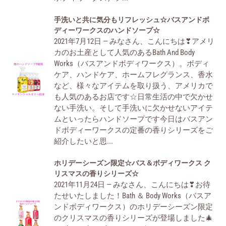
ぱ
ド
手
手洗いと共に気分もリフレッシュ☆バスアンドボ
り
ソ
洗
ディーワークスのハンドソープ☆
の
ー
2021年7月12日 — みなさん、こんにちは❣アメリ
い
フ
プ
カのお土産として人気のあるBath And Body
と
ォ
☆
Works（バスアンドボディワークス）。ボディ
共
ー
ケア、ハンドケア、ホームフレグランス、香水
に
ミ
など、様々なアイテムを取り扱う、アメリカで
気
ン
も人気のあるお店です☆日常生活の中で欠かせ
分
グ
ない手洗い。そして手洗いに欠かせないアイテ
も
ハ
ムといったらハンドソープです今日はバスアン
リ
ン
ドボディーワークスの定番の香りシリーズをご
フ
ド
紹介したいと思...
レ
ソ
ッ
ー
ホ
ホリデーシーズン限定☆バス＆ボディワークス ク
シ
プ
リ
リスマスの香りシリーズ☆
ュ
☆
2021年11月24日 — みなさん、こんにちは❣お待
デ
☆
たせいたしました！Bath ＆ Body Works（バスア
ー
バ
ンドボディワークス）のホリデーシーズン限定
シ
ス
のクリスマスの香りシリーズが登場しました🎄
ー
ア