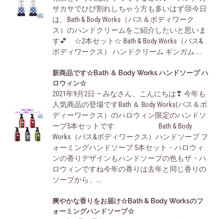
果
サカサでひび割れしちゃう方も多いはず😢今日
に
は、Bath & Body Works（バス＆ボディワーク
☆Bath
ス）のハンドクリームをご紹介したいと思いま
＆
す💕 ☆2本セット☆ Bath & Body Works（バス&
Body
ボディワークス） ハンドクリーム ギンガム ...
Works（バ
ス
新
新商品です☆Bath ＆ Body Works ハンドソープ ハ
ア
商
ロウィン☆
ン
2021年9月2日 — みなさん、こんにちは❣ 今年も
品
ド
人気商品の登場ですBath ＆ Body Works(バス＆ボ
で
ボ
ディーワークス）のハロウィン限定のハンドソ
す
デ
ープ5本セットです Bath & Body
☆Bath
ィ
Works（バス&ボディワークス）ハンドソープ フ
＆
ワ
ォーミングハンドソープ 5本セット・ハロウィ
Body
ー
ンの香りデザインもハンドソープの色もザ・ハ
Works
ク
ロウィンですね今年の香りは去年と同じ香りの
ハ
ス）
ソープから、...
ン
の
ド
ハ
爽
爽やかな香りをお届け☆Bath & Body Worksのフ
ソ
ン
や
ォーミングハンドソープ☆
ー
ド