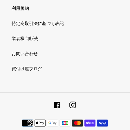
ラ
リ
利用規約
ッ
ー
ク
ム
特定商取引法に基づく表記
チ
セ
ェ
ッ
リ
ト
業者様 卸販売
ー
/
メ
ロ
お問い合わせ
ル
ー
ロ
ズ
買付け屋ブログ
ー
バ
の
ニ
香
ラ
り
】
Bath
&
Facebook
Instagram
Body
Works
決
済