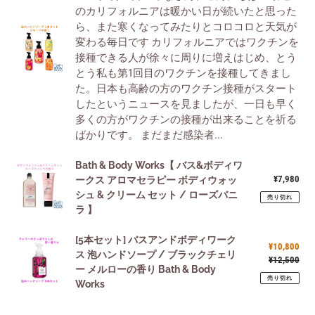
のカリフォルニアは暖かい日が続いたと思った
ら
ー
香
ら、また寒くなってみたりとコロコロと天気が
の
ク
り
変わる毎日です カリフォルニアではワクチンを
シ
ス
シ
接種できる人が徐々に周りに増えはじめ、とう
ー
の
リ
とう私も第1回目のワクチンを接種してきまし
ズ
ハ
ー
た。日本も高齢の方のワクチン接種がスタート
ン
ン
ズ
したというニュースを見ましたが、一日も早く
に
ド
☆
多くの方がワクチンの接種が出来ることを祈る
ピ
ソ
ばかりです。 まだまだ感染者...
ッ
ー
タ
プ
Bath
Bath & Body Works【 バス&ボディワ
リ
☆
¥7,980
通
&
ークス アロマセラピー ボディウォッ
な
常
シュ & クリーム セット / ローズバニ
Body
☆
売り切れ
価
ラ 】
Works【
バ
格
バ
ス
[5
[5本セット] バスアンドボディワーク
ス
＆
販
¥10,800
本
ス 泡ハンドソープ / ブラックチェリ
&
ボ
売
¥12,500
通
ー メルローの香り Bath & Body
セ
ボ
価
常
デ
売り切れ
Works
ッ
格
価
デ
ィ
格
ト]
ィ
ワ