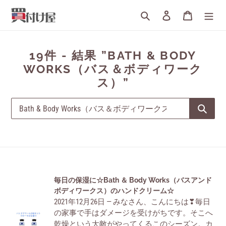
詳
検索
ログイン
カート
細
へ
す
す
の
19件 - 結果 ”BATH & BODY
む
検
WORKS（バス＆ボディワーク
索
ス）”
結
果
:
の
毎
毎日の保湿に☆Bath ＆ Body Works（バスアンド
日
ボディワークス）のハンドクリーム☆
検
2021年12月26日 — みなさん、こんにちは❣毎日
の
索
の家事で手はダメージを受けがちです。そこへ
保
結
乾燥という大敵がやってくるこのシーズン。カ
湿