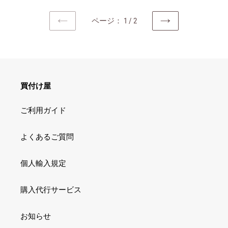
バ
ワ
ー
ス
ー
ク
ページ： 1 / 2
ア
ク
ス
前
次
ン
ス
の
の
の
ド
ア
ハ
ペ
ペ
ボ
ロ
ー
ー
ン
デ
ジ
ジ
マ
ド
ィ
セ
ソ
買付け屋
ワ
ラ
ー
ー
ピ
プ
ご利用ガイド
ク
ー
☆
ス
ボ
泡
よくあるご質問
デ
ハ
ィ
ン
ウ
個人輸入規定
ド
ォ
ソ
ッ
購入代行サービス
ー
シ
プ
ュ
/
お知らせ
&
ブ
ク