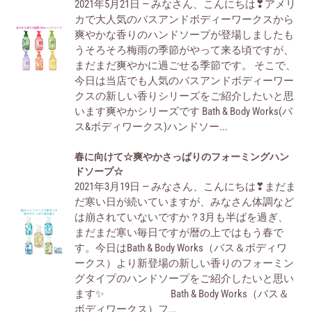
2021年5月21日 — みなさん、こんにちは❣アメリ
か
プ
ク
カで大人気のバスアンドボディーワークスから
な
ハ
リ
爽やかな香りのハンドソープが登場しましたも
香
ロ
ー
うそろそろ梅雨の季節がやって来る頃ですが、
り
ウ
ム
まだまだ爽やかに過ごせる季節です。 そこで、
を
ィ
☆
今日は当店でも人気のバスアンドボディーワー
お
ン
クスの新しい香りシリーズをご紹介したいと思
届
☆
います爽やかシリーズです Bath & Body Works(バ
け
ス&ボディワークス)ハンドソー...
☆Bath
&
春
春に向けて☆爽やかさっぱりのフォーミングハン
Body
に
ドソープ☆
Works
2021年3月19日 — みなさん、こんにちは❣まだま
向
の
だ寒い日が続いていますが、みなさん体調など
け
フ
は崩されていないですか？3月も半ばを過ぎ、
て
ォ
まだまだ寒い毎日ですが暦の上ではもう春で
☆
ー
す。今日はBath & Body Works（バス＆ボディワ
爽
ミ
ークス）より新登場の新しい香りのフォーミン
や
ン
グタイプのハンドソープをご紹介したいと思い
か
グ
ます✨ Bath & Body Works（バス＆
さ
ハ
ボディワークス）フ...
っ
ン