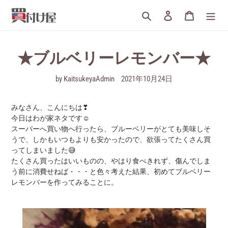
詳
検索
ログイン
カート
細
へ
す
す
★ブルベリーレモンバー★
む
by KaitsukeyaAdmin
2021年10月24日
みなさん、こんにちは❣
今日はわが家ネタです☺
スーパーへ買い物へ行ったら、ブルーベリーがとても美味しそ
うで、しかもいつもよりも安かったので、欲張ってたくさん買
ってしまいました😅
たくさん買ったはいいものの、やはり食べきれず、傷んでしま
う前に消費せねば・・・と色々考えた結果、初めてブルベリー
レモンバーを作ってみることに。