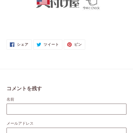
FACEBOOK
TWITTER
PINTEREST
シェア
ツイート
ピン
で
に
で
シ
投
ピ
ェ
稿
ン
ア
す
す
す
る
る
る
コメントを残す
名前
メールアドレス