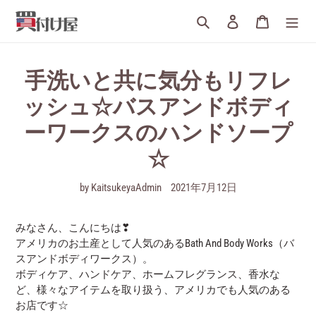
詳
検索
ログイン
カート
細
へ
す
す
手洗いと共に気分もリフレ
む
ッシュ☆バスアンドボディ
ーワークスのハンドソープ
☆
by KaitsukeyaAdmin
2021年7月12日
みなさん、こんにちは❣
アメリカのお土産として人気のあるBath And Body Works（バ
スアンドボディワークス）。
ボディケア、ハンドケア、ホームフレグランス、香水な
ど、様々なアイテムを取り扱う、アメリカでも人気のある
お店です☆