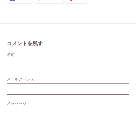
で
に
で
シ
投
ピ
ェ
稿
ン
ア
す
す
す
る
る
る
コメントを残す
名前
メールアドレス
メッセージ