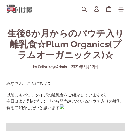
詳
検索
ログイン
カート
細
へ
す
す
生後6か月からのパウチ入り
む
離乳食☆Plum Organics(プ
ラムオーガニックス)☆
by KaitsukeyaAdmin
2021年6月12日
みなさん、こんにちは❣
以前にもパウチタイプの離乳食をご紹介していますが、
今日はまた別のブランドから発売されているパウチ入りの離乳
食をご紹介したいと思います