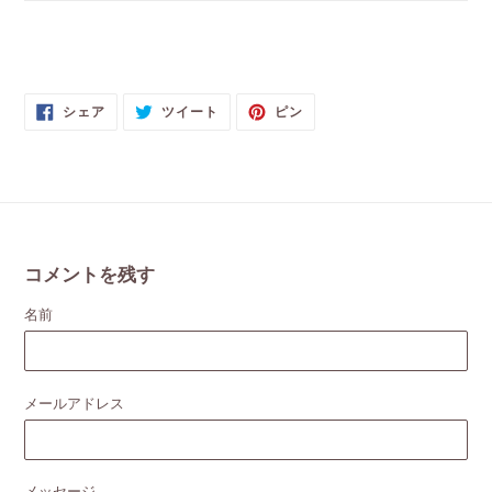
FACEBOOK
TWITTER
PINTEREST
シェア
ツイート
ピン
で
に
で
シ
投
ピ
ェ
稿
ン
ア
す
す
す
る
る
る
コメントを残す
名前
メールアドレス
メッセージ