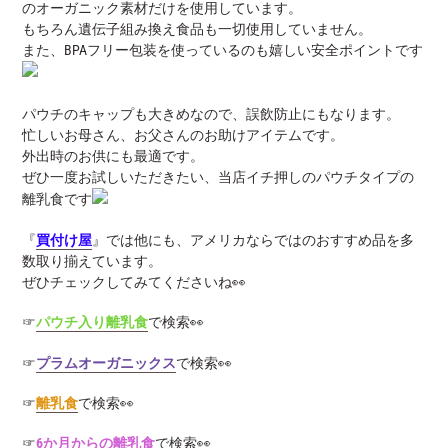
のオーガニック素材だけを使用しています。
もちろん遺伝子組み換え食品も一切使用していません。
また、BPAフリー包装を使っているのも嬉しい安全ポイントです
パウチのキャップも大きめなので、誤飲防止にもなります。
忙しいお母さん、お父さんのお助けアイテムです。
外出時のお供にも最適です。
ぜひ一度お試しいただきたい、当店イチ押しのパウチタイプの
離乳食です
『
買付け屋
』では他にも、アメリカならではのおすすめ品を多
数取り揃えています。
ぜひチェックしてみてくださいね👀
☞
パウチ入り離乳食
で検索👀
☞
プラムオーガニックス
で検索👀
☞
離乳食
で検索👀
☞
6か月からの離乳食
で検索👀