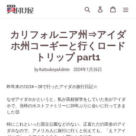
詳
検索
ログイン
カート
細
へ
す
す
カリフォルニア州⇒アイダ
む
ホ州コーギーと行くロード
トリップ part1
by KaitsukeyaAdmin
2024年1月26日
昨年末の12/24～28で行ったアイダホ旅行日記☆
なぜアイダホかというと、私が高校留学をしていた先がアイダ
ホで、当時のホストファミリーに20年ぶりに会いに行ってきま
した😊
特にこれといった国立公園などのない、正直ただの田舎のアイ
ダホなので、アメリカ人に旅行に行くと伝えても、「え？アイ