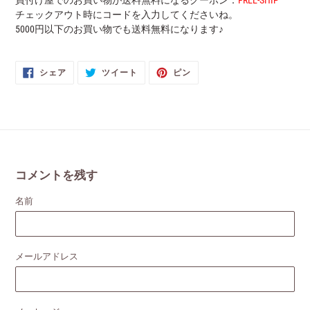
買付け屋でのお買い物が送料無料になるクーポン：
FREE-SHIP
チェックアウト時にコードを入力してくださいね。
5000円以下のお買い物でも送料無料になります♪
FACEBOOK
TWITTER
PINTEREST
シェア
ツイート
ピン
で
に
で
シ
投
ピ
ェ
稿
ン
ア
す
す
す
る
る
る
コメントを残す
名前
メールアドレス