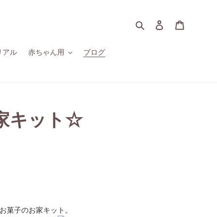
検索
ログイン
カート
リアル
赤ちゃん用
ブログ
家キット☆
お菓子のお家キット。