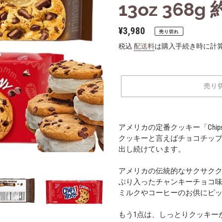
13oz 368g
通
¥3,980
売り切れ
常
税込
配送料
は購入手続き時に計
価
格
売り
カ
ー
アメリカの定番クッキー「Chips 
ト
クッキーと言えばチョコチップ
に
出し続けています。
商
品
アメリカの伝統的なサクサク
を
ぷり入ったチャンキーチョコ
追
ミルクやコーヒーのお供にピ
加
す
もう1点は、しっとりクッキー
る