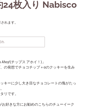
 約24枚入り Nabisco
算されます。
切れ
Ahoy!(チップス アホイ！)」
、の発想でチョコチップ＋αのクッキーを生み
クッキーに少し大き目なチョコレートの塊がたっ
味。
ッタリです。
がお好きな方にお勧めのこちらのチューイーク