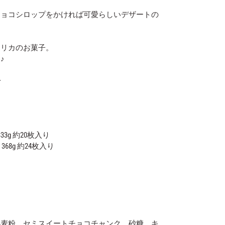
チョコシロップをかければ可愛らしいデザートの
メリカのお菓子。
♪
ト
33g 約20枚入り
68g 約24枚入り
小麦粉、セミスイートチョコチャンク、砂糖、キ