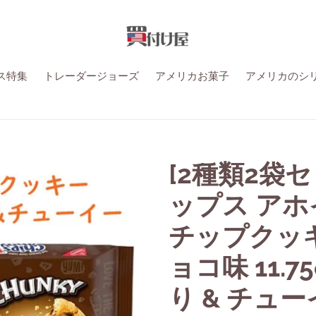
ス特集
トレーダージョーズ
アメリカお菓子
アメリカのシ
[2種類2袋セ
ップス アホ
チップクッ
ョコ味 11.75
り & チュ