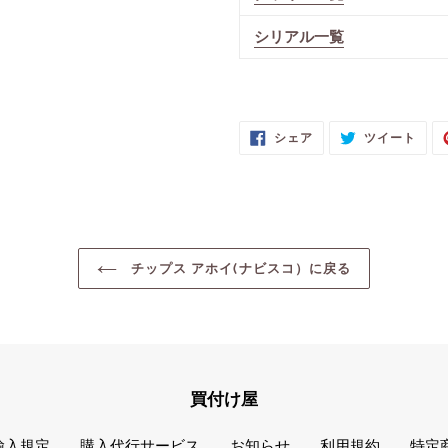
シリアル一覧
FACEBOOK
TWI
シェア
ツイート
で
に
シ
投
ェ
稿
ア
す
す
る
る
チップス アホイ(ナビスコ）に戻る
買付け屋
輸入規定
購入代行サービス
お知らせ
利用規約
特定