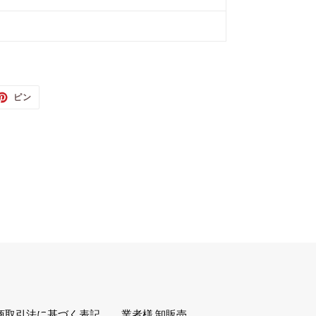
TTER
PINTEREST
ピン
で
ピ
ン
す
る
商取引法に基づく表記
業者様 卸販売