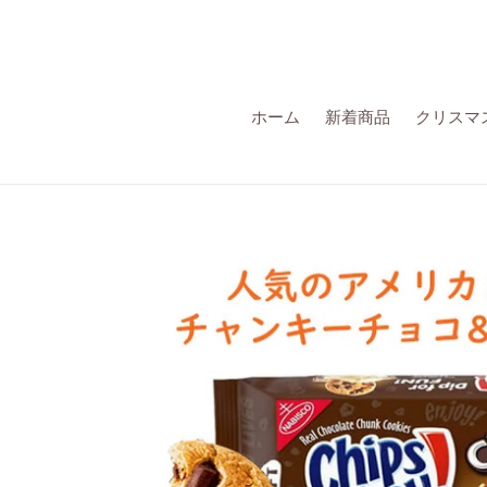
詳
細
へ
す
す
ホーム
新着商品
クリスマ
む