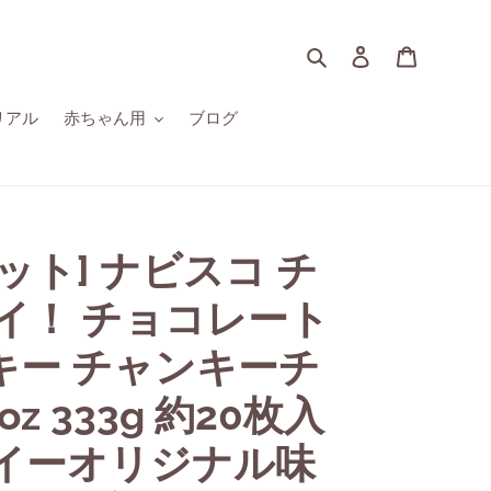
検索
ログイン
カート
リアル
赤ちゃん用
ブログ
ット] ナビスコ チ
イ！ チョコレート
キー チャンキーチ
oz 333g 約20枚入
ーイーオリジナル味