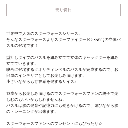
格
売り切れ
カ
ー
世界中で人気のスターウォーズシリーズ。
ト
そんなスターウォーズよりスターファイターT-65 X-Wingの立体パ
に
ズルの登場です！
商
品
型押しタイプのパズルを組み立てて立体のキャラクターを組み
を
立てていきます。
追
映画に登場するクオリティレベルのパズルが完成するので、お
加
部屋のインテリアとしてお楽しみ頂けます。
す
小さいながらも存在感を発するサイズ♪
る
12歳からお楽しみ頂けるのでスターウォーズファンの親子で楽
しむのもいいかもしれませんね。
パズルは脳の発育や記憶力にも働きかけるので、遊びながら脳
のトレーニングが出来ます。
スターウォーズファンへのプレゼントにもぴったり☆