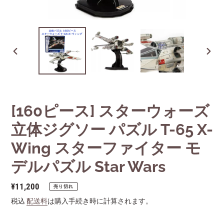
前
次
の
の
ス
ス
ラ
ラ
イ
イ
[160ピース] スターウォーズ
ド
ド
立体ジグソー パズル T-65 X-
Wing スターファイター モ
デルパズル Star Wars
通
¥11,200
売り切れ
常
税込
配送料
は購入手続き時に計算されます。
価