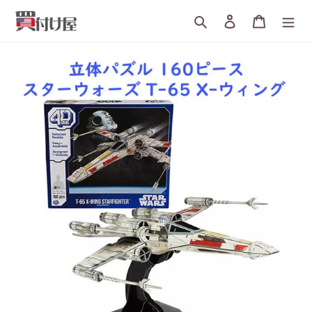
詳
検索
ログイン
カート
細
へ
す
す
む