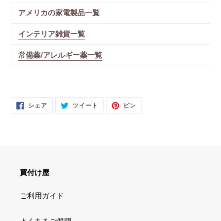
アメリカの家電製品一覧
インテリア雑貨一覧
常備薬/アレルギー薬一覧
FACEBOOK
TWITTER
PINTEREST
シェア
ツイート
ピン
で
に
で
シ
投
ピ
ェ
稿
ン
ア
す
す
す
る
る
る
買付け屋
ご利用ガイド