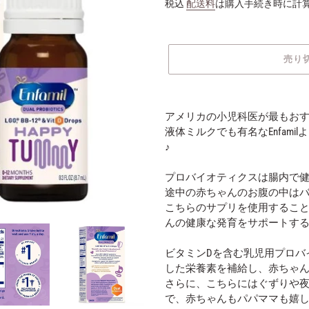
常
税込
配送料
は購入手続き時に計
価
格
売り
カ
ー
アメリカの小児科医が最もお
ト
液体ミルクでも有名なEnfam
に
♪
商
品
プロバイオティクスは腸内で
を
途中の赤ちゃんのお腹の中は
追
こちらのサプリを使用するこ
加
んの健康な発育をサポートす
す
る
ビタミンDを含む乳児用プロバ
した栄養素を補給し、赤ちゃ
さらに、こちらにはぐずりや夜泣
で、赤ちゃんもパパママも嬉