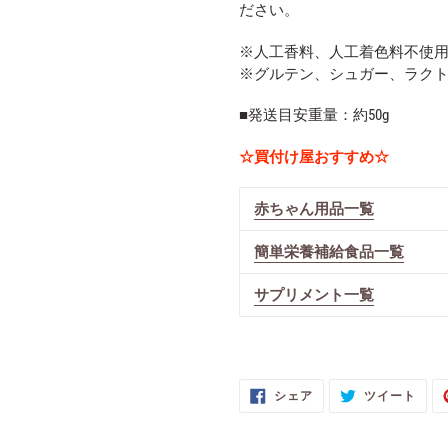
ださい。
※人工香料、人工着色料不使
※グルテン、シュガー、ラク
■発送目安重量：約50g
☆買付け屋おすすめ☆
赤ちゃん用品一覧
簡単栄養補給食品一覧
サプリメント一覧
FACEBOOK
TWI
シェア
ツイート
で
に
シ
投
ェ
稿
ア
す