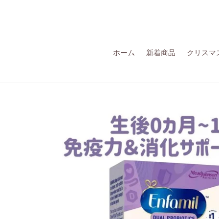
詳
細
へ
す
す
ホーム
新着商品
クリスマ
む