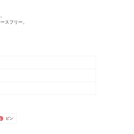
用。
トースフリー。
TTER
PINTEREST
ピン
で
ピ
ン
す