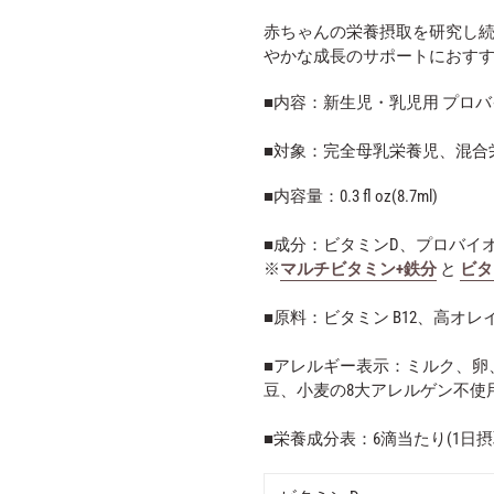
赤ちゃんの栄養摂取を研究し続け
やかな成長のサポートにおすす
■内容：新生児・乳児用 プロ
■対象：完全母乳栄養児、混合
■内容量：0.3 fl oz(8.7ml)
■成分：ビタミンD、プロバイ
※
マルチビタミン+鉄分
と
ビタ
■原料：ビタミン B12、高オ
■アレルギー表示：ミルク、卵
豆、小麦の8大アレルゲン不使
■栄養成分表：6滴
当たり(1日