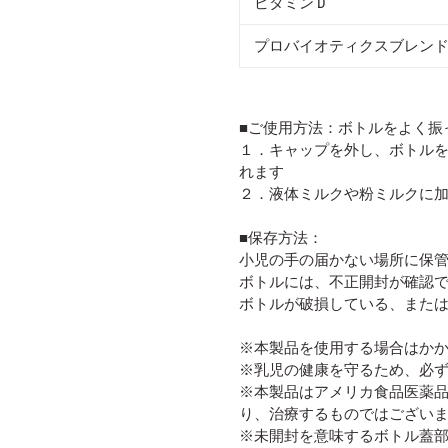
ビタミン D
プロバイオティクスブレン
■ご使用方法：ボトルをよく振
１．キャップを外し、ボトル
れます
２．液体ミルクや粉ミルクに
■保存方法：
小児の手の届かない場所に保
ボトルには、不正開封が確認
ボトルが破損している、また
※本製品を使用する場合はか
※乳児の健康を守るため、必
※本製品はアメリカ食品医薬
り、治療するものではござい
※未開封を意味するボトル蓋