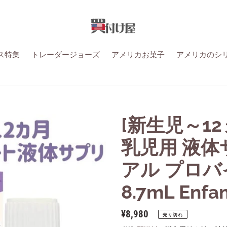
ス特集
トレーダージョーズ
アメリカお菓子
アメリカのシ
[新生児～1
乳児用 液体
アル プロバ
8.7mL Enfa
通
¥8,980
売り切れ