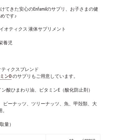
てきた安心のEnfamilのサプリ、お子さまの健
めです♪
バイオティクス 液体サプリメント
栄養児
オティクスブレンド
ミンD
のサプリもご用意しています。
レイン酸ひまわり油、ビタミンE（酸化防止剤）
、ピーナッツ、ツリーナッツ、魚、甲殻類、大
用。
摂取量）