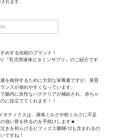
算されます。
切れ
すすめする信頼のブランド！
ilより『乳児用液体ビタミンサプリ』のご紹介です
健康を維持するために大切な栄養素ですが、発育
バランスが崩れやすくなっています。
とで腸内に良性なバクテリアが補給され、赤ちゃ
るのに役立ててくれます！！
イオティクスは、液体ミルクや粉ミルクに不足
んの強い骨を作るのを手助けします★
きを和らげるビフィズス菌BB-12も含まれるの
しいですね！