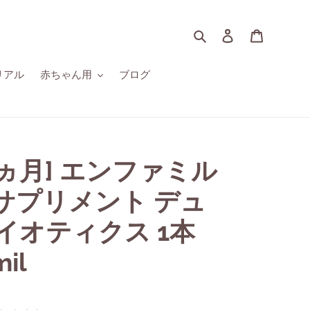
検索
ログイン
カート
リアル
赤ちゃん用
ブログ
2ヵ月] エンファミル
サプリメント デュ
イオティクス 1本
mil