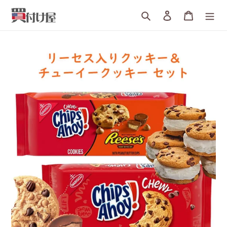
詳
検索
ログイン
カート
細
へ
す
す
む