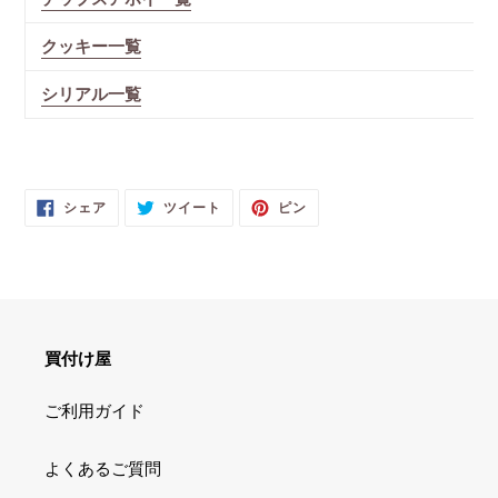
クッキー一覧
シリアル一覧
FACEBOOK
TWITTER
PINTEREST
シェア
ツイート
ピン
で
に
で
シ
投
ピ
ェ
稿
ン
ア
す
す
す
る
る
る
買付け屋
ご利用ガイド
よくあるご質問