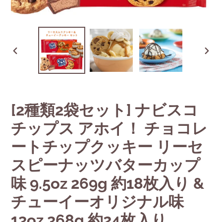
前
次
の
の
ス
ス
ラ
ラ
イ
イ
[2種類2袋セット] ナビスコ
ド
ド
チップス アホイ！ チョコレ
ートチップクッキー リーセ
スピーナッツバターカップ
味 9.5oz 269g 約18枚入り &
チューイーオリジナル味
13oz 368g 約24枚入り