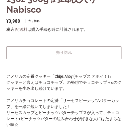
Nabisco
通
¥3,980
売り切れ
常
税込
配送料
は購入手続き時に計算されます。
価
格
売り切れ
カ
ー
アメリカの定番クッキー「Chips Ahoy!(チップス アホイ！)」
ト
クッキーと言えばチョコチップ、の発想でチョコチップ＋αのク
に
ッキーを生み出し続けています。
商
品
アメリカチョコレートの定番「リーセスピーナッツバターカッ
を
プ」を一緒に焼いてしまいました！
追
リーセスカップとピーナッツバターチップスが入って、チョコ
加
レート+ピーナッツバターの組み合わせが好きな人にはたまらな
す
い味☆
る