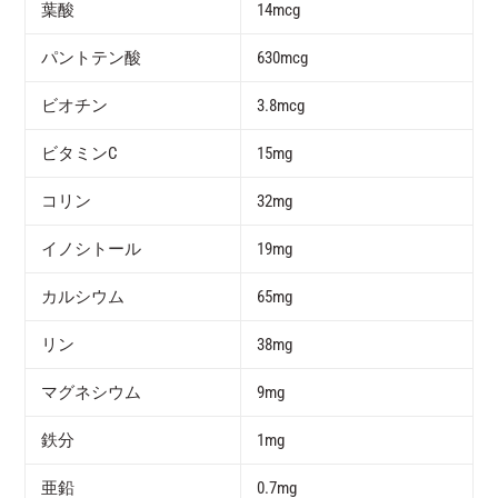
葉酸
14mcg
パントテン酸
630mcg
ビオチン
3.8mcg
ビタミンC
15mg
コリン
32mg
イノシトール
19mg
カルシウム
65mg
リン
38mg
マグネシウム
9mg
鉄分
1mg
亜鉛
0.7mg