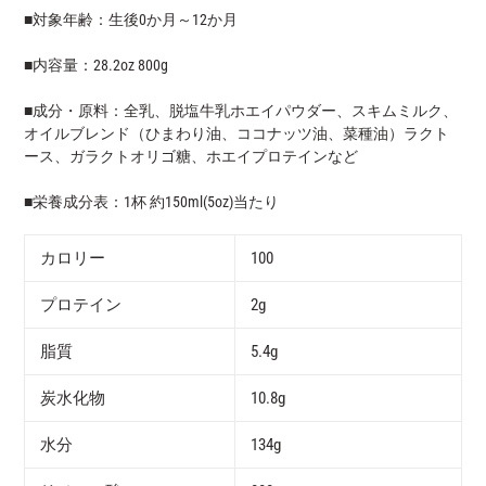
■対象年齢：生後0か月～12か月
■内容量：28.2oz 800g
■成分・原料：全乳、脱塩牛乳ホエイパウダー、スキムミルク、
オイルブレンド（ひまわり油、ココナッツ油、菜種油）ラクト
ース、ガラクトオリゴ糖、ホエイプロテインなど
■栄養成分表：1杯 約150ml(5oz)当たり
カロリー
100
プロテイン
2g
脂質
5.4g
炭水化物
10.8g
水分
134g