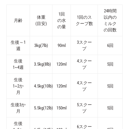
24時間
1回
体重
1回のス
以内の
月齢
の水
(目安)
クープ数
ミルク
の量
の回数
生後～1
3スクー
3kg(7lb)
90ml
6回
週
プ
生後
4スクー
3.5kg(8lb)
120ml
5回
1~4週
プ
生後
4スクー
1~2か
4.5kg(10lb)
120ml
5回
プ
月
生後3か
5スクー
5.5kg(12lb)
150ml
5回
月
プ
生後
6スクー