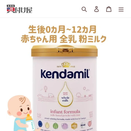
詳
検索
ログイン
カート
細
へ
す
す
む