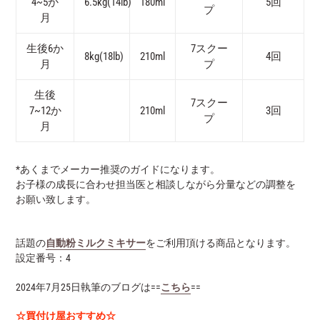
4~5か
6.5kg(14lb)
180ml
5回
プ
月
生後6か
7スクー
8kg(18lb)
210ml
4回
月
プ
生後
7スクー
7~12か
210ml
3回
プ
月
*あくまでメーカー推奨のガイドになります。
お子様の成長に合わせ担当医と相談しながら分量などの調整を
お願い致します。
話題の
自動粉ミルクミキサー
をご利用頂ける商品となります。
設定番号：4
2024年7月25日執筆のブログは==
こちら
==
☆買付け屋おすすめ☆