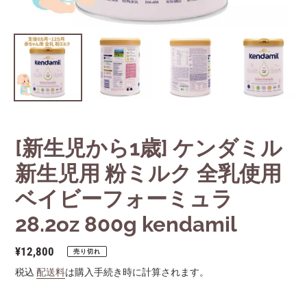
[新生児から1歳] ケンダミル
新生児用 粉ミルク 全乳使用
ベイビーフォーミュラ
28.2oz 800g kendamil
通
¥12,800
売り切れ
常
税込
配送料
は購入手続き時に計算されます。
価
格