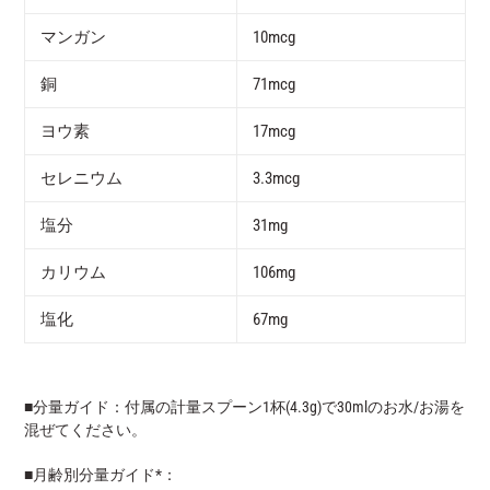
マンガン
10mcg
銅
71mcg
ヨウ素
17mcg
セレニウム
3.3mcg
塩分
31mg
カリウム
106mg
塩化
67mg
■分量ガイド：付属の計量スプーン1杯(4.3g)で30mlのお水/お湯を
混ぜてください。
■月齢別分量ガイド*：