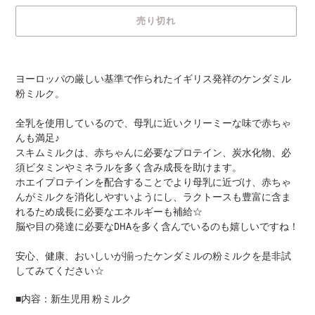
売り切れ
カ
ー
ヨーロッパの厳しい基準で作られたイギリス発祥のケンダミル
ト
粉ミルク。
に
商
全乳を使用しているので、母乳に近いクリーミーな味で赤ちゃ
品
んも満足♪
を
スキムミルクは、赤ちゃんに必要なプロテイン、炭水化物、必
追
須ビタミンやミネラルを多く含み成長を助けます。
加
ホエイプロテインを配合することでより母乳に近づけ、赤ちゃ
す
んがミルクを消化しやすいようにし、ラクトースも豊富に含ま
る
れるため成長に必要なエネルギーも補給☆
脳や目の発達に必要なDHAを多く含んでいるのも嬉しいですね！
安心、健康、おいしいが揃ったケンダミルの粉ミルクを是非試
してみてください☆
■内容：新生児用 粉ミルク